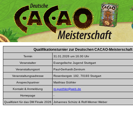
Qualifikationsturnier zur Deutschen CACAO-Meisterschaft
Termin
31.01.2026 um 16.00 Uhr
Veranstalter
Evangelische Jugend Stuttgart
Veranstaltungsort
Paul-Gerhardt-Zentrum
Veranstaltungsadresse
Rosenbergstr. 192, 70193 Stutgart
Ansprechpartner
Matthias Güthler
Kontakt & Anmeldung
m.guethler@web.de
Homepage
-
Qualifiziert für das DM Finale 2026
Johannes Schütz & Rolf-Werner Weber